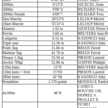
2000m
6'13"0
SZCECEL Alain
3000m
9'00"4
RICHARD Yves
2000m Steeple
6'09"7
RICHARD Yves
5km Marche
28'53"0
LELOUP Michel
10km Marche
55'33"4
LELOUP Michel
Hauteur
1.92 m
SZOSTAK Pierre-
Perche
3.60 m
BRUYERS Jean-Pi
Longueur
6.52 m
KASONGO John
Triple saut
12.50 m
KASONGO John
Poids 5kg
11.66 m
BRIAN David
Marteau 5kg
41.76 m
BRIAN David
Disque 1.5kg
35.56 m
PIRSON Laurent
Javelot 700gr
52.96 m
GOFFIN Philippe
110m haies
15"8
BRUYERS Jean-Pi
110m haies + 9cm
15"83
PIRSON Laurent
300m haies
41"66
KASONGO John
Pentathlon
1.576 points
MOSSOUX Patric
CANEI S.
ROUCHE J.M.
4x100m
46"8
DEPREZ A.
PRALLET E.
OCHEJ