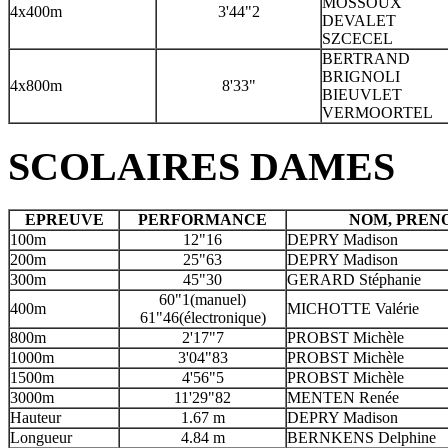
MOSSOUX
4x400m
3'44"2
DEVALET
SZCECEL
BERTRAND
BRIGNOLI
4x800m
8'33"
BIEUVLET
VERMOORTEL
SCOLAIRES DAMES
EPREUVE
PERFORMANCE
NOM, PREN
100m
12"16
DEPRY Madison
200m
25"63
DEPRY Madison
300m
45"30
GERARD Stéphanie
60"1(manuel)
400m
MICHOTTE Valérie
61"46(électronique)
800m
2'17"7
PROBST Michèle
1000m
3'04"83
PROBST Michèle
1500m
4'56"5
PROBST Michèle
3000m
11'29"82
MENTEN Renée
Hauteur
1.67 m
DEPRY Madison
Longueur
4.84 m
BERNKENS Delphine