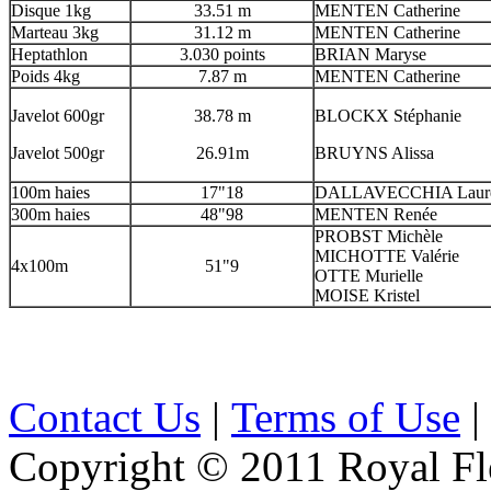
Disque 1kg
33.51 m
MENTEN Catherine
Marteau 3kg
31.12 m
MENTEN Catherine
Heptathlon
3.030 points
BRIAN Maryse
Poids 4kg
7.87 m
MENTEN Catherine
Javelot 600gr
38.78 m
BLOCKX Stéphanie
Javelot 500gr
26.91m
BRUYNS Alissa
100m haies
17"18
DALLAVECCHIA Laur
300m haies
48"98
MENTEN Renée
PROBST Michèle
MICHOTTE Valérie
4x100m
51"9
OTTE Murielle
MOISE Kristel
Contact Us
|
Terms of Use
|
Copyright © 2011 Royal Flé