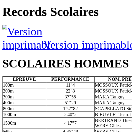
Records Scolaires
Version imprimabl
SCOLAIRES HOMMES
EPREUVE
PERFORMANCE
NOM, PR
100m
11"4
MOSSOUX Patric
200m
22"8
MOSSOUX Patric
300m
37"55
MAKA Tanguy
400m
51"29
MAKA Tanguy
800m
1'57"82
SCAPELLATO Sté
1000m
2'40"2
BIEUVLET Jean-L
BERTRAND Thier
1500m
4'17"7
WERY Gilles
Miles
4’45"49
WERY Gilles